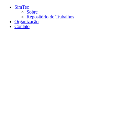
Conteúdo principal
Menu principal
Rodapé
SimTec
Sobre
Repositório de Trabalhos
Organização
Contato
Aumentar fonte
Diminuir fonte