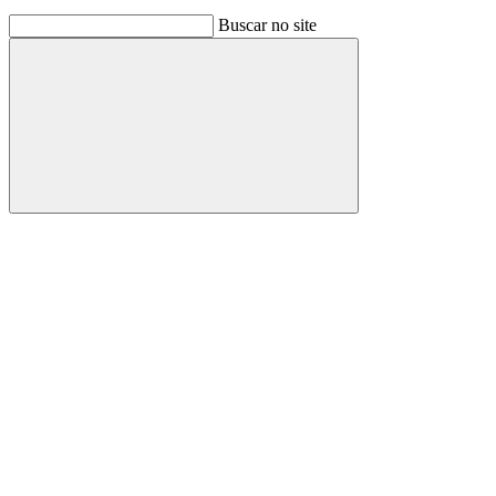
Buscar no site
Buscar
Link para o Facebook
Link para o Instagram