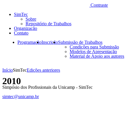
Contraste
SimTec
Sobre
Repositório de Trabalhos
Organização
Contato
Programação
Inscrição
Submissão de Trabalhos
Condições para Submissão
Modelos de Apresentação
Material de Apoio aos autores
Início
SimTec
Edições anteriores
2010
Simpósio dos Profissionais da Unicamp - SimTec
simtec@unicamp.br
Link para o Facebook