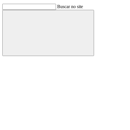
Buscar no site
Buscar
Link para o Facebook
Link para o Instagram