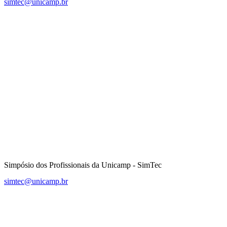
simtec@unicamp.br
Link para o Facebook
Link para o Instagram
Simpósio dos Profissionais da Unicamp - SimTec
simtec@unicamp.br
Link para o Facebook