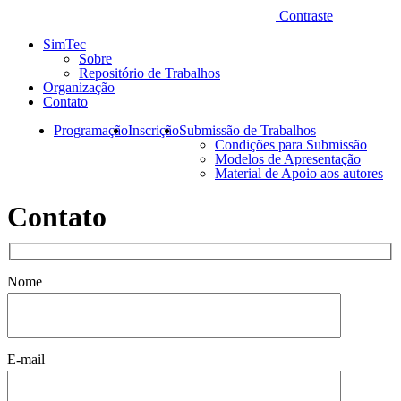
Contraste
SimTec
Sobre
Repositório de Trabalhos
Organização
Contato
Programação
Inscrição
Submissão de Trabalhos
Condições para Submissão
Modelos de Apresentação
Material de Apoio aos autores
Contato
Nome
E-mail