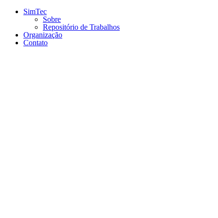
Conteúdo principal
Menu principal
Rodapé
SimTec
Sobre
Repositório de Trabalhos
Organização
Contato
Aumentar fonte
Diminuir fonte