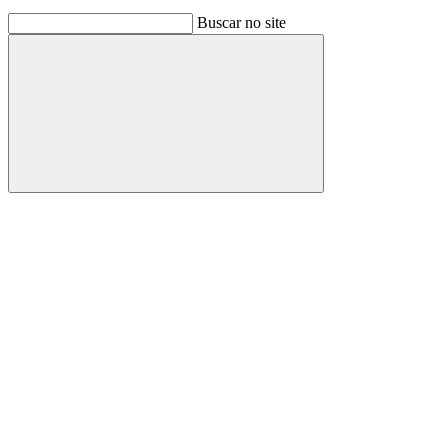
Buscar no site
Buscar
Link para o Facebook
Link para o Instagram