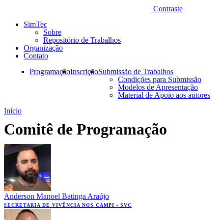
Contraste
SimTec
Sobre
Repositório de Trabalhos
Organização
Contato
Programação
Inscrição
Submissão de Trabalhos
Condições para Submissão
Modelos de Apresentação
Material de Apoio aos autores
Início
Comitê de Programação
Anderson Manoel Batinga Araújo
SECRETARIA DE VIVÊNCIA NOS CAMPI - SVC