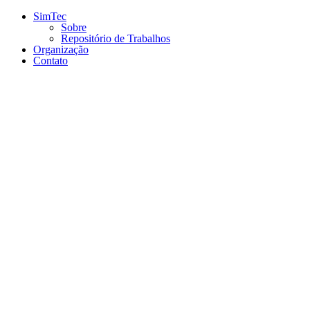
Conteúdo principal
Menu principal
Rodapé
SimTec
Sobre
Repositório de Trabalhos
Organização
Contato
Aumentar fonte
Diminuir fonte