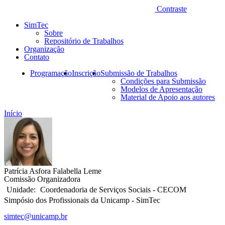
Contraste
SimTec
Sobre
Repositório de Trabalhos
Organização
Contato
Programação
Inscrição
Submissão de Trabalhos
Condições para Submissão
Modelos de Apresentação
Material de Apoio aos autores
Início
Patrícia Asfora Falabella Leme
Comissão Organizadora
Coordenadoria de Serviços Sociais - CECOM
Simpósio dos Profissionais da Unicamp - SimTec
simtec@unicamp.br
Link para o Facebook