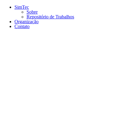
Conteúdo principal
Menu principal
Rodapé
SimTec
Sobre
Repositório de Trabalhos
Organização
Contato
Aumentar fonte
Diminuir fonte