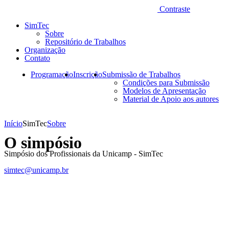
Contraste
SimTec
Sobre
Repositório de Trabalhos
Organização
Contato
Programação
Inscrição
Submissão de Trabalhos
Condições para Submissão
Modelos de Apresentação
Material de Apoio aos autores
Início
SimTec
Sobre
O simpósio
Simpósio dos Profissionais da Unicamp - SimTec
simtec@unicamp.br
Link para o Facebook