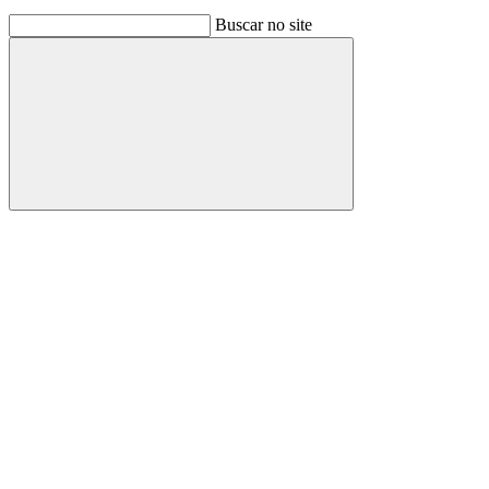
Buscar no site
Buscar
Link para o Facebook
Link para o Instagram