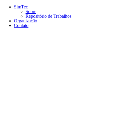
Conteúdo principal
Menu principal
Rodapé
SimTec
Sobre
Repositório de Trabalhos
Organização
Contato
Aumentar fonte
Diminuir fonte